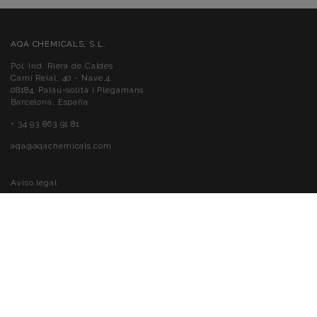
AQA CHEMICALS, S.L.
Pol. Ind. Riera de Caldes
Camí Reial, 40 - Nave,4.
08184. Palau-solità i Plegamans
Barcelona, España
+ 34 93 863 91 81
aqa@aqachemicals.com
Aviso legal
Política de cookies
Política de privacidad
Accessibilité