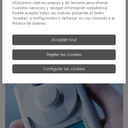
Utilizamos cookies propias y de terceros para ofrecer
nuestros servicios y recoger información estadística.
Puede aceptar todas las cookies pulsando el botón
“Aceptar” o configurarlas o rechazar su uso clicando a la
Política de cookies
APPAREILS PORTABLES SD
Analyseurs électroniques portables à sonde immergeable, sans
Accepter tout
réactifs.
Rejeter les cookies
PLUS D’INFORMATIONS.
Configurer les cookies