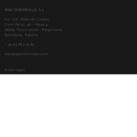
AQA CHEMICALS, S.L.
Pol. Ind. Riera de Caldes
Camí Reial, 40 - Nave,4.
08184. Palau-solità i Plegamans
Barcelona, España
+ 34 93 863 91 81
aqa@aqachemicals.com
Aviso legal
Política de cookies
Política de privacidad
Accessibilidad