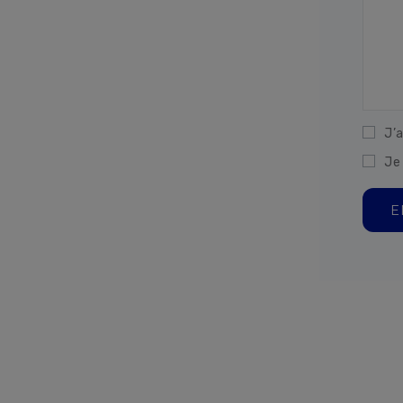
J’a
Je