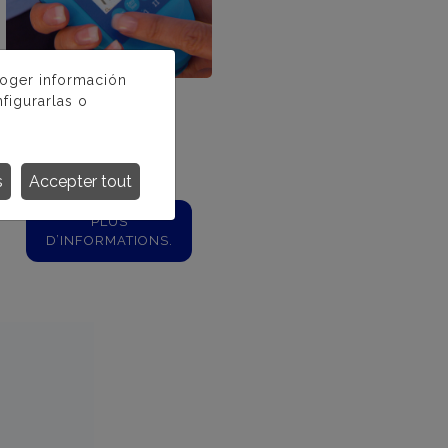
coger información
figurarlas o
SCUBA II
s
Accepter tout
PLUS
D’INFORMATIONS.