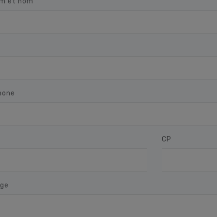
m et nom
hone
CP
ge