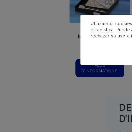
Utilizamos cookies
estadística. Puede
KIT DE TEST DE
rechazar su uso cl
PHOSPHATES
PLUS
D’INFORMATIONS.
DE
D’