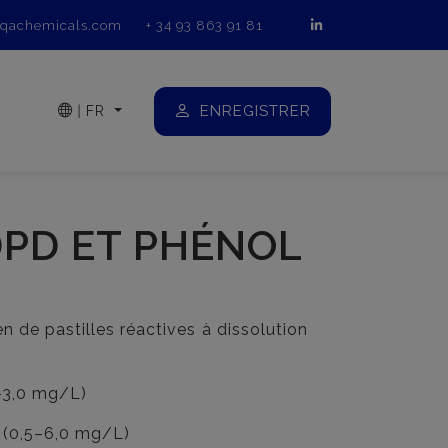
qachemicals.com
+ 34 93 863 91 81
ENREGISTRER
|
FR
PD ET PHÉNOL
en de pastilles réactives à dissolution
–3,0 mg/L)
 (0,5–6,0 mg/L)