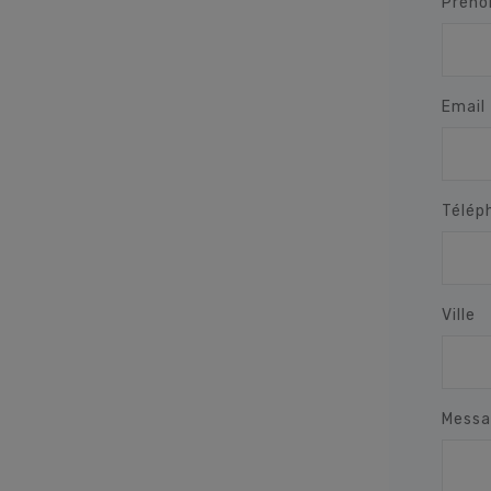
Préno
Email
Télép
Ville
Messa