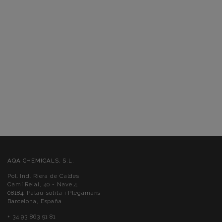
AQA CHEMICALS, S.L.
Pol. Ind. Riera de Caldes
Camí Reial, 40 - Nave,4.
08184. Palau-solità i Plegamans
Barcelona, España
+ 34 93 863 91 81