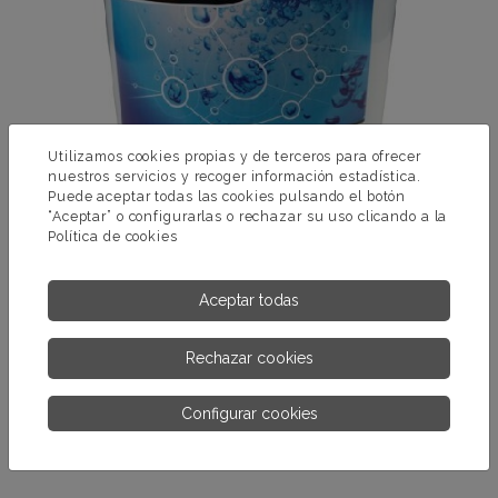
Utilizamos cookies propias y de terceros para ofrecer
nuestros servicios y recoger información estadística.
Puede aceptar todas las cookies pulsando el botón
“Aceptar” o configurarlas o rechazar su uso clicando a la
Política de cookies
Aceptar todas
BROMO PASTILLAS 20 GRS.
(Pastillas Bromo BCDMH 20grs. Disolución lenta)
Rechazar cookies
MÁS INFORMACIÓN
Configurar cookies