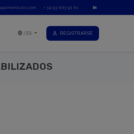
qachemicals.com
+ 34 93 863 91 81
REGISTRARSE
|
ES
BILIZADOS