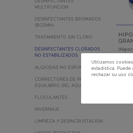
DESINFECTANTES
MULTIFUNCION
DESINFECTANTES BROMADOS
(BCDMH)
HIP
TRATAMIENTO SIN CLORO
GRA
DESINFECTANTES CLORADOS
(Hipoc
NO ESTABILIZADOS
granul
activo
Utilizamos cookies
ALGICIDAS NO ESPUMANTES
estadística. Puede
rechazar su uso cl
CORRECTORES DE PH Y
EQUILIBRIO DEL AGUA
MÁ
FLOCULANTES
INVERNAJE
LIMPIEZA Y DESINCRUSTACIÓN