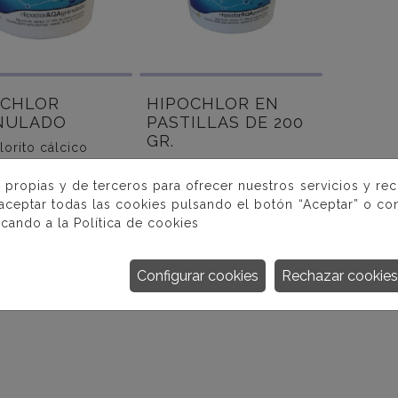
OCHLOR
HIPOCHLOR EN
NULADO
PASTILLAS DE 200
GR.
lorito cálcico
ado 72% con cloro
(Hipoclorito cálcico en
)
pastillas 72% de cloro
 propias y de terceros para ofrecer nuestros servicios y re
activo)
 aceptar todas las cookies pulsando el botón “Aceptar” o con
icando a la
Política de cookies
S INFORMACIÓN
MÁS INFORMACIÓN
Configurar cookies
Rechazar cookies