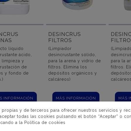
INCRUS
DESINCRUS
DESIN
INAS
FILTROS
FILTRO
cto líquido
(Limpiador
(Limpiad
rustante ácido,
desincrustante sólido,
desincrus
a limpieza y
para la arena y vidrio de
para la a
rustación de
filtros. Elimina los
filtros. E
es y fondo de
depósitos orgánicos y
depósito
.)
calcáreos)
calcáreos
S INFORMACIÓN
MÁS INFORMACIÓN
MÁS 
 propias y de terceros para ofrecer nuestros servicios y re
 aceptar todas las cookies pulsando el botón “Aceptar” o con
icando a la
Política de cookies