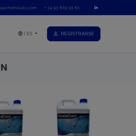
qachemicals.com
+ 34 93 863 91 81
REGISTRARSE
|
ES
ÓN