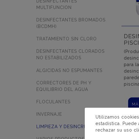
DESINFECTANTES
MULTIFUNCION
DESINFECTANTES BROMADOS
(BCDMH)
DES
TRATAMIENTO SIN CLORO
PISC
DESINFECTANTES CLORADOS
(Produ
NO ESTABILIZADOS
desinc
para l
ALGICIDAS NO ESPUMANTES
desinc
pared
CORRECTORES DE PH Y
piscina
EQUILIBRIO DEL AGUA
FLOCULANTES
MÁ
INVERNAJE
Utilizamos cookies
estadística. Puede
LIMPIEZA Y DESINCRUSTACIÓN
rechazar su uso cl