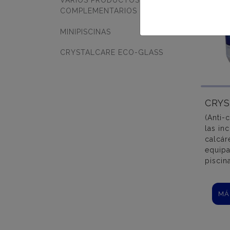
VARIOS PRODUCTOS
COMPLEMENTARIOS
MINIPISCINAS
CRYSTALCARE ECO-GLASS
CRY
(Anti-
las in
calcár
equipa
piscin
MÁ