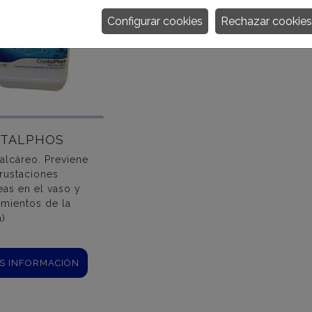
Configurar cookies
Rechazar cookies
STALPHOS
calcáreo. Previene
crustaciones
eas en el vaso y
mientos de la
a)
S INFORMACIÓN