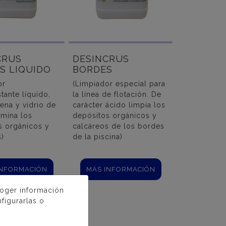
CRUS
DESINCRUS
S LIQUIDO
BORDES
or
(Limpiador especial para
tante líquido,
la línea de flotación. De
rena y vidrio de
carácter ácido limpia los
limina los
depósitos orgánicos y
s orgánicos y
calcáreos de los bordes
)
de la piscina)
INFORMACIÓN
MÁS INFORMACIÓN
coger información
figurarlas o