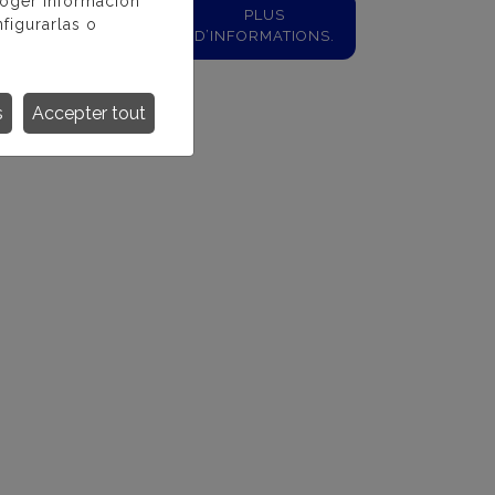
coger información
PLUS
PLUS
figurarlas o
FORMATIONS.
D’INFORMATIONS.
s
Accepter tout