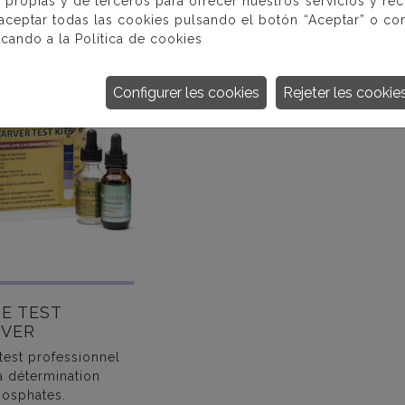
 propias y de terceros para ofrecer nuestros servicios y re
PLUS
PLUS
 aceptar todas las cookies pulsando el botón “Aceptar” o con
INFORMATIONS.
D’INFORMATIONS.
D’IN
icando a la
Política de cookies
Configurer les cookies
Rejeter les cookie
DE TEST
RVER
 test professionnel
a détermination
osphates.