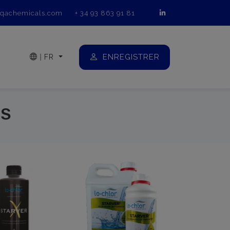
qachemicals.com
+ 34 93 863 91 81
ENREGISTRER
|
FR
ES