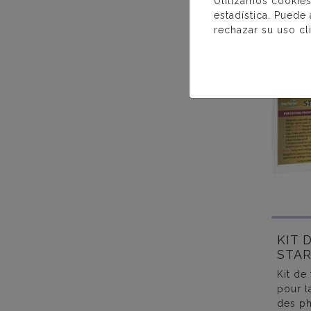
Utilizamos cookies
estadística. Puede
D’
rechazar su uso cl
KIT 
STA
Kit de
pour l
des ph