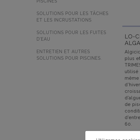
PISCINES
SOLUTIONS POUR LES TÂCHES
ET LES INCRUSTATIONS
SOLUTIONS POUR LES FUITES
LO-
D’EAU
ALGA
ENTRETIEN ET AUTRES
Algici
SOLUTIONS POUR PISCINES.
plus e
TRIMES
utilisé
même 
d’hive
croiss
d’algu
de pis
condit
d’entre
60.