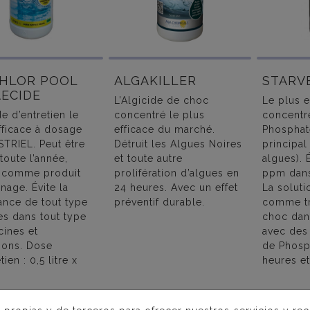
CHLOR POOL
ALGAKILLER
STARV
ECIDE
L’Algicide de choc
Le plus e
de d’entretien le
concentré le plus
concentr
fficace à dosage
efficace du marché.
Phosphate
TRIEL. Peut être
Détruit les Algues Noires
principal
 toute l’année,
et toute autre
algues). 
comme produit
prolifération d’algues en
ppm dans
rnage. Évite la
24 heures. Avec un effet
La soluti
ance de tout type
préventif durable.
comme tr
es dans tout type
choc dan
cines et
avec des
ions. Dose
de Phosp
tien : 0,5 litre x
heures et