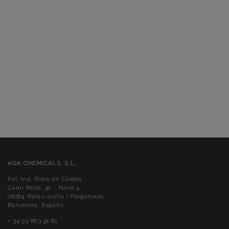
AQA CHEMICALS, S.L.
Pol. Ind. Riera de Caldes
Camí Reial, 40 - Nave,4.
08184. Palau-solità i Plegamans
Barcelona, España
+ 34 93 863 91 81