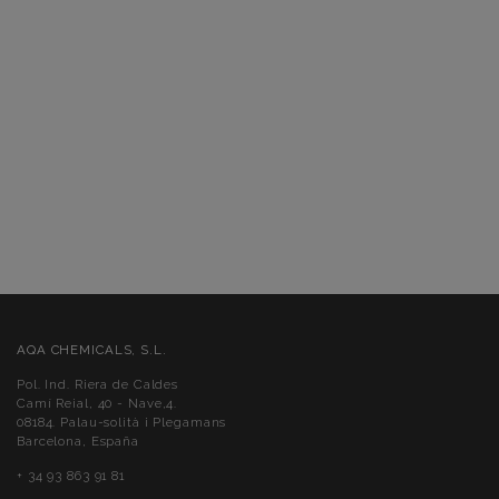
AQA CHEMICALS, S.L.
Pol. Ind. Riera de Caldes
Camí Reial, 40 - Nave,4.
08184. Palau-solità i Plegamans
Barcelona, España
+ 34 93 863 91 81