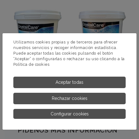
Utilizamos cookies propias y de terceros para ofrecer
nuestros servicios y recoger información estadística.
Puede aceptar todas las cookies pulsando el botón
“Aceptar” o configurarlas o rechazar su uso clicando a la
Política de cookies
TRICOMPLET
TRICOMPLET EN
GRANULADO
PASTILLAS DE 200 GR.
Aceptar todas
MÁS INFORMACIÓN
MÁS INFORMACIÓN
Rechazar cookies
Configurar cookies
PÍDENOS MÁS INFORMACIÓN