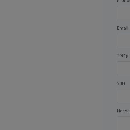
Préno
Email
Télép
Ville
Messa