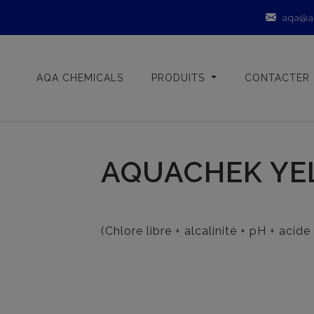
aqa@a
AQA CHEMICALS
PRODUITS
CONTACTER
AQUACHEK Y
(Chlore libre + alcalinité + pH + acid