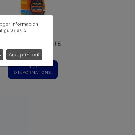
coger información
figurarlas o
AQUACHEK
MONOPERSULFATE
s
Accepter tout
PLUS
D’INFORMATIONS.