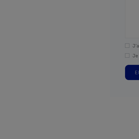
J’a
Je