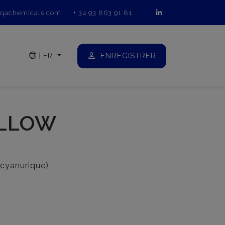
qachemicals.com
+ 34 93 863 91 81
ENREGISTRER
|
FR
ELLOW
e cyanurique)