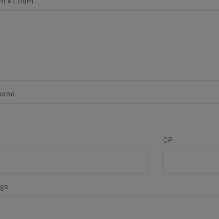
m et nom
hone
CP
ge