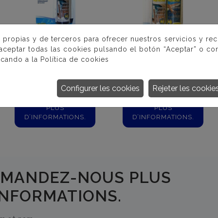
 propias y de terceros para ofrecer nuestros servicios y re
 aceptar todas las cookies pulsando el botón “Aceptar” o con
AQUACHEK SALT
COMBI DUO
icando a la
Política de cookies
ÉLECTROLYSE
SALINE
Configurer les cookies
Rejeter les cookie
PLUS
PLUS
D’INFORMATIONS.
D’INFORMATIONS.
MANDEZ-NOUS PLUS
INFORMATIONS.