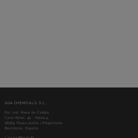
AQA CHEMICALS, S.L.
Pol. Ind. Riera de Caldes
Camí Reial, 40 - Nave,4.
08184. Palau-solità i Plegamans
Barcelona, España
+ 34 93 863 91 81