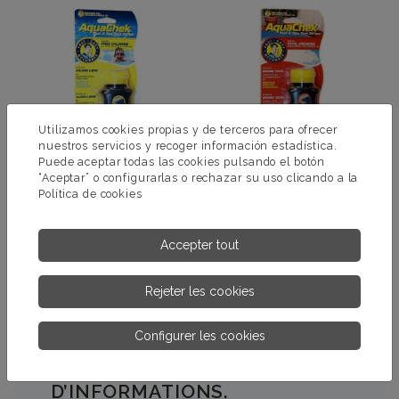
Utilizamos cookies propias y de terceros para ofrecer
nuestros servicios y recoger información estadística.
Puede aceptar todas las cookies pulsando el botón
“Aceptar” o configurarlas o rechazar su uso clicando a la
Política de cookies
AQUACHEK YELLOW
AQUACHEK RED
Accepter tout
PLUS
PLUS
D’INFORMATIONS.
D’INFORMATIONS.
Rejeter les cookies
Configurer les cookies
DEMANDEZ-NOUS PLUS
D’INFORMATIONS.