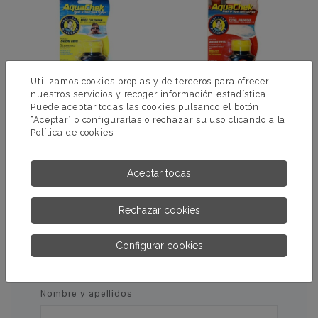
Utilizamos cookies propias y de terceros para ofrecer
nuestros servicios y recoger información estadística.
Puede aceptar todas las cookies pulsando el botón
“Aceptar” o configurarlas o rechazar su uso clicando a la
Política de cookies
AQUACHEK YELLOW
AQUACHEK RED
Aceptar todas
MÁS INFORMACIÓN
MÁS INFORMACIÓN
Rechazar cookies
Configurar cookies
PÍDENOS MÁS INFORMACIÓN
Nombre y apellidos