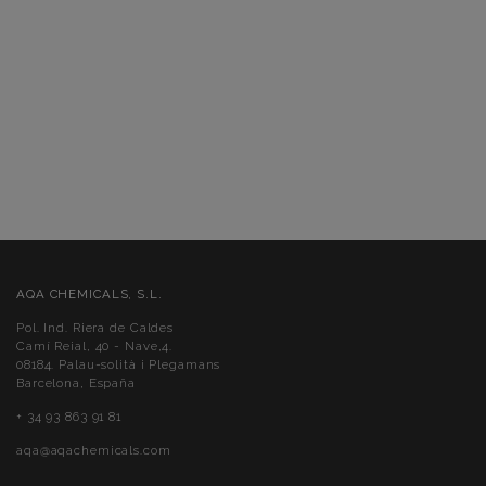
AQA CHEMICALS, S.L.
Pol. Ind. Riera de Caldes
Camí Reial, 40 - Nave,4.
08184. Palau-solità i Plegamans
Barcelona, España
+ 34 93 863 91 81
aqa@aqachemicals.com