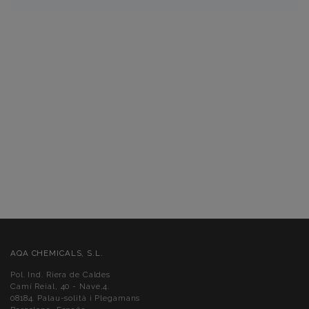
AQA CHEMICALS, S.L.
Pol. Ind. Riera de Caldes
Camí Reial, 40 - Nave,4.
08184. Palau-solità i Plegamans