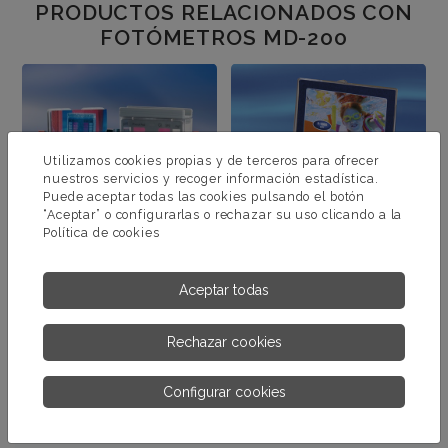
PRODUCTOS RELACIONADOS CON
FOTÓMETROS MD-200
Utilizamos cookies propias y de terceros para ofrecer
nuestros servicios y recoger información estadística.
Puede aceptar todas las cookies pulsando el botón
“Aceptar” o configurarlas o rechazar su uso clicando a la
Política de cookies
Aceptar todas
POOLTESTER DPD Y
TEST KIT DE FOSFATOS
PHENOL
Rechazar cookies
MÁS INFORMACIÓN
MÁS INFORMACIÓN
Configurar cookies