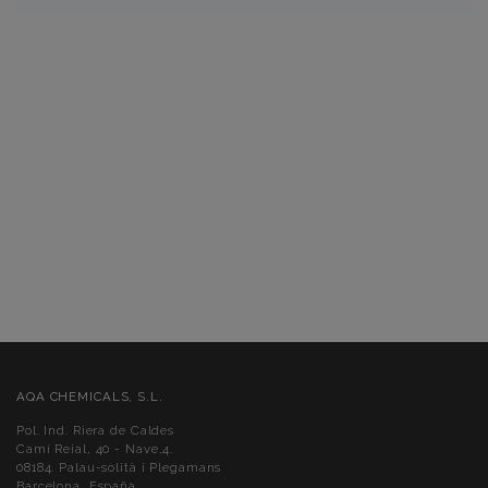
AQA CHEMICALS, S.L.
Pol. Ind. Riera de Caldes
Camí Reial, 40 - Nave,4.
08184. Palau-solità i Plegamans
Barcelona, España