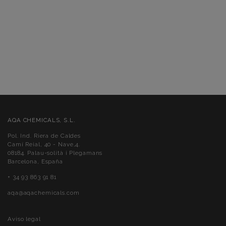
AQA CHEMICALS, S.L.
Pol. Ind. Riera de Caldes
Camí Reial, 40 - Nave,4.
08184. Palau-solità i Plegamans
Barcelona, España
+ 34 93 863 91 81
aqa@aqachemicals.com
Aviso legal