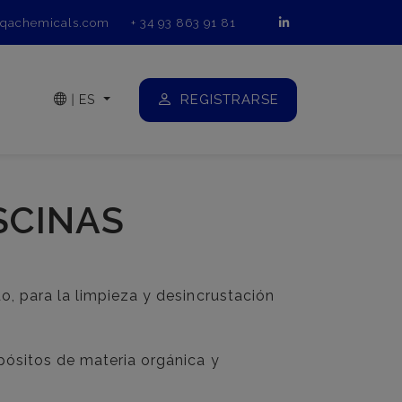
qachemicals.com
+ 34 93 863 91 81
REGISTRARSE
|
ES
SCINAS
o, para la limpieza y desincrustación
pósitos de materia orgánica y