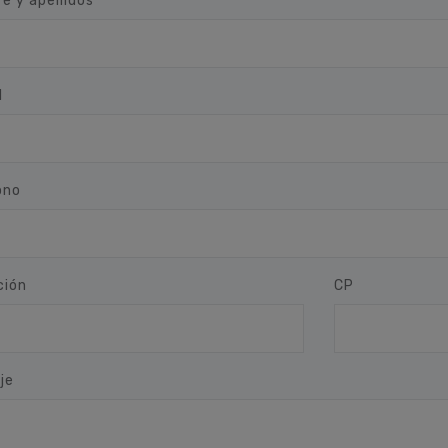
e y apellidos
l
ono
ción
CP
je