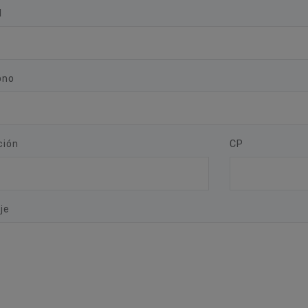
l
ono
ción
CP
je