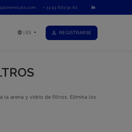
qachemicals.com
+ 34 93 863 91 81
REGISTRARSE
|
ES
LTROS
la arena y vidrio de filtros. Elimina los