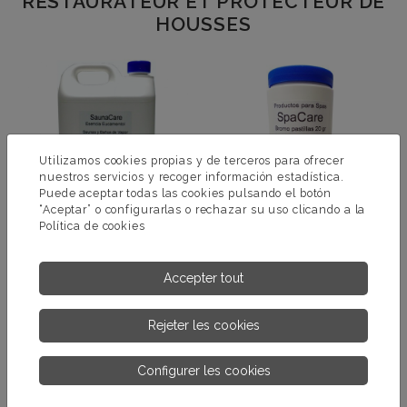
RESTAURATEUR ET PROTECTEUR DE
HOUSSES
Utilizamos cookies propias y de terceros para ofrecer
nuestros servicios y recoger información estadística.
Puede aceptar todas las cookies pulsando el botón
“Aceptar” o configurarlas o rechazar su uso clicando a la
Política de cookies
ESENCE SAUNA
BROMOTAB
EUCAMENTOL
Accepter tout
PLUS
PLUS
Rejeter les cookies
D’INFORMATIONS.
D’INFORMATIONS.
Configurer les cookies