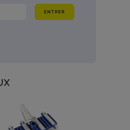
ENTRER
UX