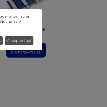
coger información
figurarlas o
ASPIRATEURS DE
FOND
s
Accepter tout
PLUS
D’INFORMATIONS.