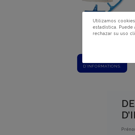
Utilizamos cookies
estadística. Puede
rechazar su uso cl
BROSSES
PLUS
D’INFORMATIONS.
DE
D’
Préno