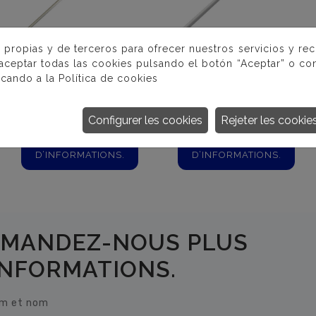
 propias y de terceros para ofrecer nuestros servicios y re
 aceptar todas las cookies pulsando el botón “Aceptar” o con
icando a la
Política de cookies
ÉPUISETTES
PERCHE
TÉLESCOPIQUES
Configurer les cookies
Rejeter les cookie
PLUS
PLUS
D’INFORMATIONS.
D’INFORMATIONS.
MANDEZ-NOUS PLUS
INFORMATIONS.
m et nom