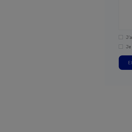
J’a
Je