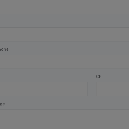
hone
CP
ge