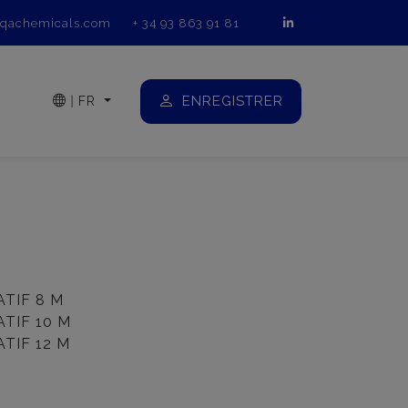
qachemicals.com
+ 34 93 863 91 81
ENREGISTRER
|
FR
TIF 8 M
TIF 10 M
TIF 12 M