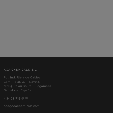
AQA CHEMICALS, S.L.
Pol. Ind. Riera de Caldes
Camí Reial, 40 - Nave,4.
08184. Palau-solità i Plegamans
Barcelona, España
+ 34 93 863 91 81
aqa@aqachemicals.com