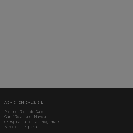
AQA CHEMICALS, S.L.
Pol. Ind. Riera de Caldes
Camí Reial, 40 - Nave,4.
08184. Palau-solità i Plegamans
Barcelona, España