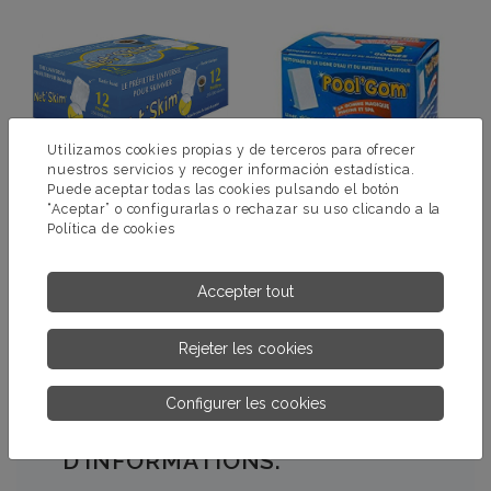
Utilizamos cookies propias y de terceros para ofrecer
nuestros servicios y recoger información estadística.
Puede aceptar todas las cookies pulsando el botón
“Aceptar” o configurarlas o rechazar su uso clicando a la
Política de cookies
NET ‘SKIM
POOL’ GOM
Accepter tout
PLUS
PLUS
D’INFORMATIONS.
D’INFORMATIONS.
Rejeter les cookies
Configurer les cookies
DEMANDEZ-NOUS PLUS
D’INFORMATIONS.