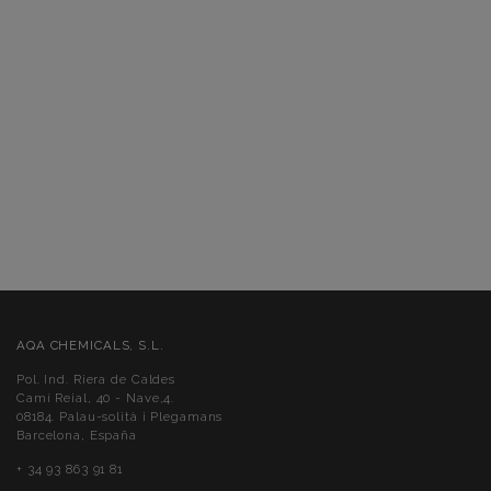
AQA CHEMICALS, S.L.
Pol. Ind. Riera de Caldes
Camí Reial, 40 - Nave,4.
08184. Palau-solità i Plegamans
Barcelona, España
+ 34 93 863 91 81