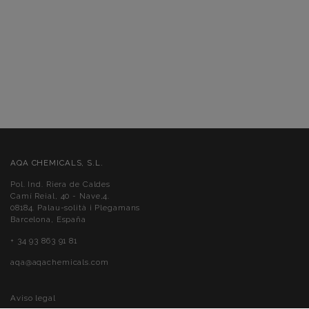
AQA CHEMICALS, S.L.
Pol. Ind. Riera de Caldes
Camí Reial, 40 - Nave,4.
08184. Palau-solità i Plegamans
Barcelona, España
+ 34 93 863 91 81
aqa@aqachemicals.com
Aviso legal