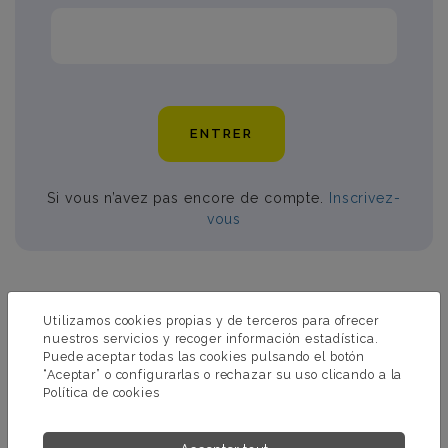
ENTRER
Si vous n’avez pas encore de compte.
Inscrivez-
vous
PRODUITS ASSOCIÉS À NO MORE
Utilizamos cookies propias y de terceros para ofrecer
SCALE
nuestros servicios y recoger información estadística.
Puede aceptar todas las cookies pulsando el botón
“Aceptar” o configurarlas o rechazar su uso clicando a la
Política de cookies