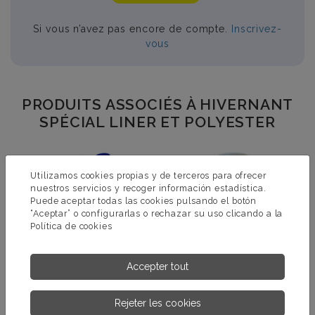
Si vous n’avez pas encore de compte.
Inscrivez-
vous
PRODUITS ASSOCIÉS À HIVERNANT
SPÉCIAL LINER ET POLYESTER
Utilizamos cookies propias y de terceros para ofrecer
nuestros servicios y recoger información estadística.
Puede aceptar todas las cookies pulsando el botón
“Aceptar” o configurarlas o rechazar su uso clicando a la
Política de cookies
Accepter tout
Rejeter les cookies
HIVERNANT
DOSIFICATEUR FLOTTANT