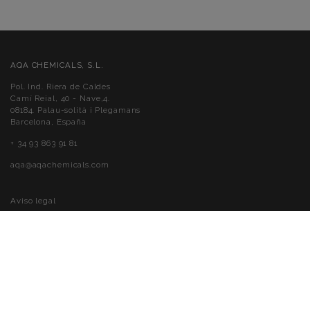
AQA CHEMICALS, S.L.
Pol. Ind. Riera de Caldes
Camí Reial, 40 - Nave,4.
08184. Palau-solità i Plegamans
Barcelona, España
+ 34 93 863 91 81
aqa@aqachemicals.com
Aviso legal
Política de cookies
Política de privacidad
Accessibilité