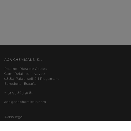
AQA CHEMICALS, S.L.
Pol. Ind. Riera de Caldes
Camí Reial, 40 - Nave,4.
08184. Palau-solità i Plegamans
Barcelona, España
+ 34 93 863 91 81
aqa@aqachemicals.com
Aviso legal
Política de cookies