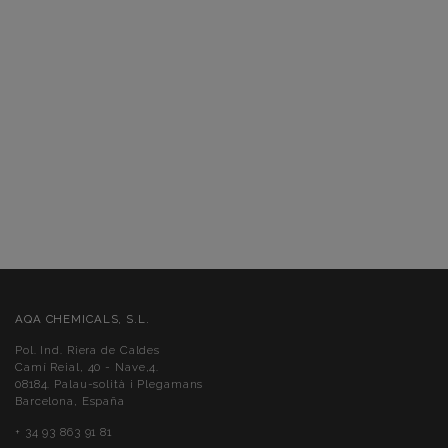
AQA CHEMICALS, S.L.
Pol. Ind. Riera de Caldes
Camí Reial, 40 - Nave,4.
08184. Palau-solità i Plegamans
Barcelona, España
+ 34 93 863 91 81