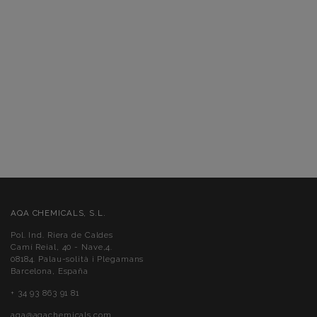
AQA CHEMICALS, S.L.
Pol. Ind. Riera de Caldes
Camí Reial, 40 - Nave,4.
08184. Palau-solità i Plegamans
Barcelona, España
+ 34 93 863 91 81
aqa@aqachemicals.com