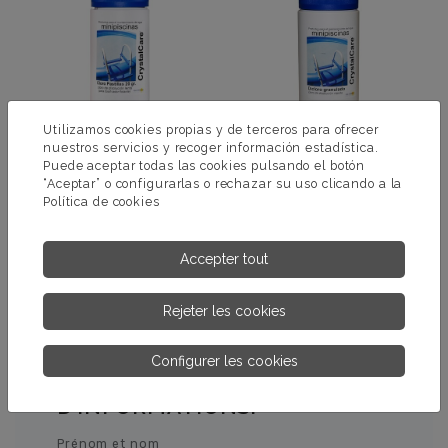
Utilizamos cookies propias y de terceros para ofrecer
nuestros servicios y recoger información estadística.
Puede aceptar todas las cookies pulsando el botón
“Aceptar” o configurarlas o rechazar su uso clicando a la
PASTILLES DE CHLORE 20
DICHLORO 56 %
Política de cookies
G
GRANULÉ
PLUS
PLUS
Accepter tout
D’INFORMATIONS.
D’INFORMATIONS.
Rejeter les cookies
Configurer les cookies
DEMANDEZ-NOUS PLUS
D’INFORMATIONS.
Prénom et nom