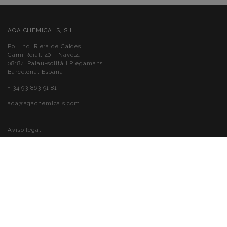
AQA CHEMICALS, S.L.
Pol. Ind. Riera de Caldes
Camí Reial, 40 - Nave,4.
08184. Palau-solità i Plegamans
Barcelona, España
+ 34 93 863 91 81
aqa@aqachemicals.com
Aviso legal
Política de cookies
Política de privacidad
Accessibilité