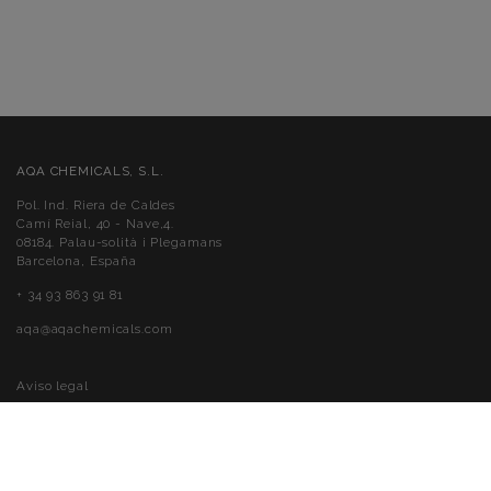
AQA CHEMICALS, S.L.
Pol. Ind. Riera de Caldes
Camí Reial, 40 - Nave,4.
08184. Palau-solità i Plegamans
Barcelona, España
+ 34 93 863 91 81
aqa@aqachemicals.com
Aviso legal
Política de cookies
Política de privacidad
Accessibilidad