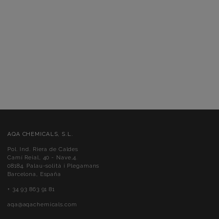
AQA CHEMICALS, S.L.
Pol. Ind. Riera de Caldes
Camí Reial, 40 - Nave,4.
08184. Palau-solità i Plegamans
Barcelona, España
+ 34 93 863 91 81
aqa@aqachemicals.com