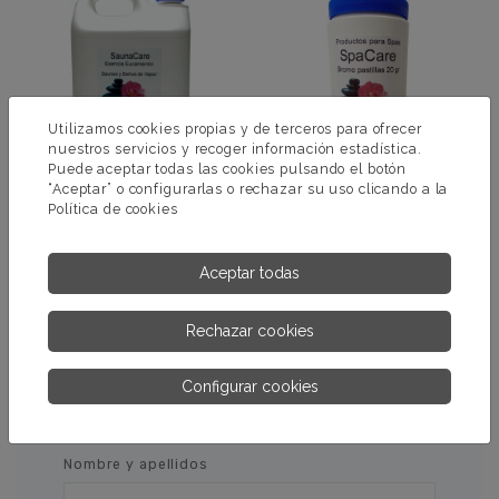
Utilizamos cookies propias y de terceros para ofrecer
nuestros servicios y recoger información estadística.
Puede aceptar todas las cookies pulsando el botón
“Aceptar” o configurarlas o rechazar su uso clicando a la
Política de cookies
ESENCIA SAUNA
BROMOTAB
EUCAMENTOL
Aceptar todas
MÁS INFORMACIÓN
MÁS INFORMACIÓN
Rechazar cookies
Configurar cookies
PÍDENOS MÁS INFORMACIÓN
Nombre y apellidos