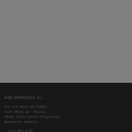
AQA CHEMICALS, S.L.
Pol. Ind. Riera de Caldes
Camí Reial, 40 - Nave,4.
08184. Palau-solità i Plegamans
Barcelona, España
+ 34 93 863 91 81