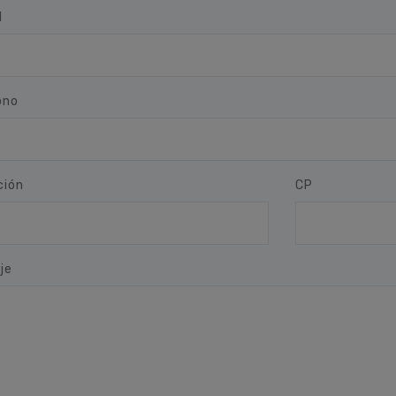
l
ono
ción
CP
je