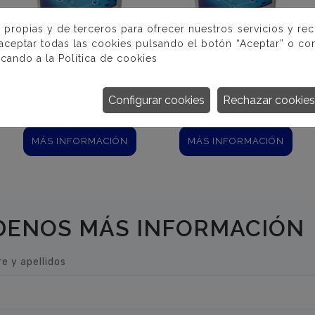
 propias y de terceros para ofrecer nuestros servicios y re
 aceptar todas las cookies pulsando el botón “Aceptar” o con
icando a la
Política de cookies
DICLORO
TRICLORO
Configurar cookies
Rechazar cookies
GRANULADO 56%
TABLETAS 200 GR.
MÁS INFORMACIÓN
MÁS INFORMACIÓN
DENOS MÁS INFORMACIÓN
e y apellidos