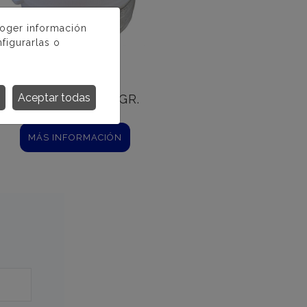
coger información
figurarlas o
TRICLORO
Aceptar todas
COMPACTO 500 GR.
MÁS INFORMACIÓN