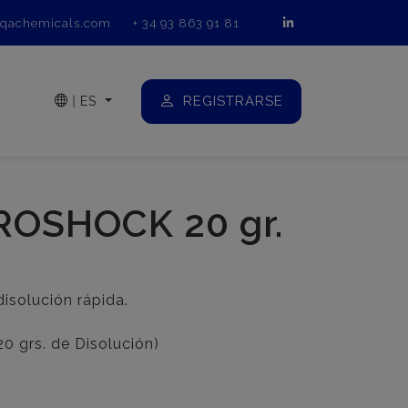
qachemicals.com
+ 34 93 863 91 81
REGISTRARSE
|
ES
ROSHOCK 20 gr.
disolución rápida.
20 grs. de Disolución)