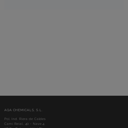
AQA CHEMICALS, S.L.
Pol. Ind. Riera de Caldes
Camí Reial, 40 - Nave,4.