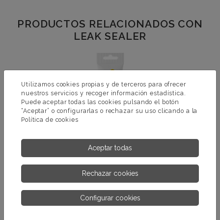
PRODUCTOS RELACIONADOS CON
LEAK SEALER
Utilizamos cookies propias y de terceros para ofrecer
nuestros servicios y recoger información estadística.
Puede aceptar todas las cookies pulsando el botón
“Aceptar” o configurarlas o rechazar su uso clicando a la
Política de cookies
Aceptar todas
MS AQUA PISCINAS
Rechazar cookies
MÁS INFORMACIÓN
Configurar cookies