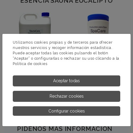
ESENCIA SAUNA EUCALIPTO
Utilizamos cookies propias y de terceros para ofrecer
nuestros servicios y recoger información estadística.
Puede aceptar todas las cookies pulsando el botón
“Aceptar” o configurarlas o rechazar su uso clicando a la
Política de cookies
ESENCIA SAUNA
BROMOTAB
Aceptar todas
EUCAMENTOL
Rechazar cookies
MÁS INFORMACIÓN
MÁS INFORMACIÓN
Configurar cookies
PÍDENOS MÁS INFORMACIÓN