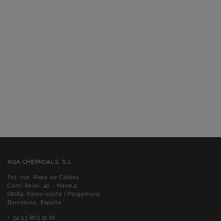
AQA CHEMICALS, S.L.
Pol. Ind. Riera de Caldes
Camí Reial, 40 - Nave,4.
08184. Palau-solità i Plegamans
Barcelona, España
+ 34 93 863 91 81