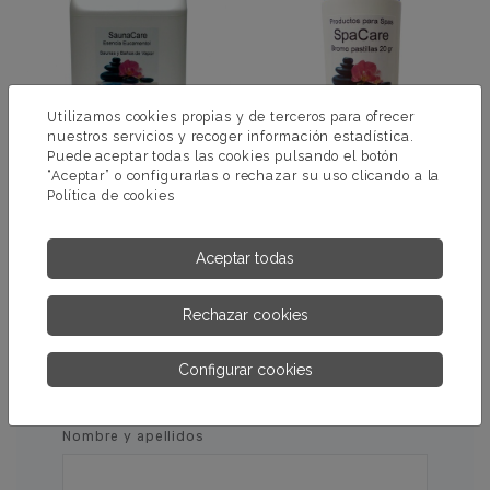
Utilizamos cookies propias y de terceros para ofrecer
nuestros servicios y recoger información estadística.
Puede aceptar todas las cookies pulsando el botón
“Aceptar” o configurarlas o rechazar su uso clicando a la
Política de cookies
ESENCIA SAUNA
BROMOTAB
EUCAMENTOL
Aceptar todas
MÁS INFORMACIÓN
MÁS INFORMACIÓN
Rechazar cookies
Configurar cookies
PÍDENOS MÁS INFORMACIÓN
Nombre y apellidos