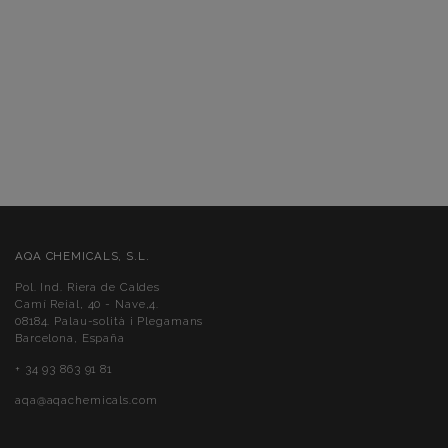
AQA CHEMICALS, S.L.
Pol. Ind. Riera de Caldes
Camí Reial, 40 - Nave,4.
08184. Palau-solità i Plegamans
Barcelona, España
+ 34 93 863 91 81
aqa@aqachemicals.com