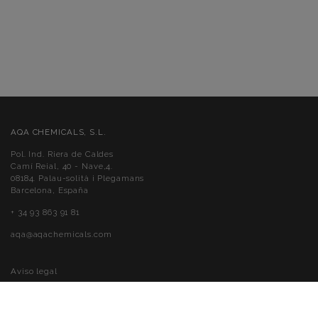
AQA CHEMICALS, S.L.
Pol. Ind. Riera de Caldes
Camí Reial, 40 - Nave,4.
08184. Palau-solità i Plegamans
Barcelona, España
+ 34 93 863 91 81
aqa@aqachemicals.com
Aviso legal
Política de cookies
Política de privacidad