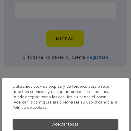
ENTRAR
Si todavia no tienes tu cuenta
Regístrate
PRODUCTOS RELACIONADOS CON
Utilizamos cookies propias y de terceros para ofrecer
CLORO PASTILLAS 200 GR.
nuestros servicios y recoger información estadística.
Puede aceptar todas las cookies pulsando el botón
“Aceptar” o configurarlas o rechazar su uso clicando a la
Política de cookies
Aceptar todas